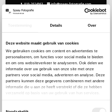
010-2024963
info@spaay-fotografie.com
Geen Resultaten
Gevonden
Toestemming
Details
Over
De pagina die u zocht kon niet gevonden
worden. Probeer uw zoekopdracht te verfijnen
Deze website maakt gebruik van cookies
of gebruik de bovenstaande navigatie om deze
We gebruiken cookies om content en advertenties te
post te vinden.
personaliseren, om functies voor social media te bieden
en om ons websiteverkeer te analyseren. Ook delen we
informatie over uw gebruik van onze site met onze
partners voor social media, adverteren en analyse. Deze
partners kunnen deze gegevens combineren met andere
Openingstijden
informatie die u aan ze heeft verstrekt of die ze hebben
Wij werken op afspraak
verzameld op basis van uw gebruik van hun services.
Contactgegevens
Toestemmingsselectie
Noodzakelijk