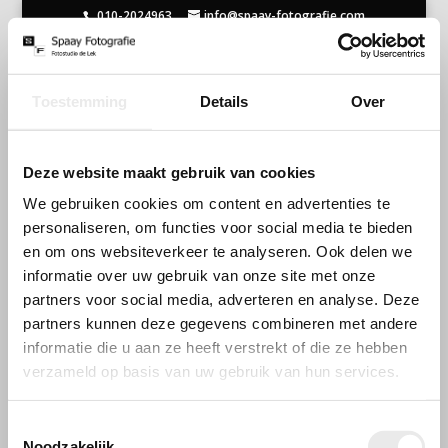
010-2024963
info@spaay-fotografie.com
home 4 1200×613
Toestemming
Details
Over
Deze website maakt gebruik van cookies
We gebruiken cookies om content en advertenties te
personaliseren, om functies voor social media te bieden
en om ons websiteverkeer te analyseren. Ook delen we
informatie over uw gebruik van onze site met onze
partners voor social media, adverteren en analyse. Deze
partners kunnen deze gegevens combineren met andere
informatie die u aan ze heeft verstrekt of die ze hebben
Openingstijden
verzameld op basis van uw gebruik van hun services.
Wij werken op afspraak
Toestemmingsselectie
Noodzakelijk