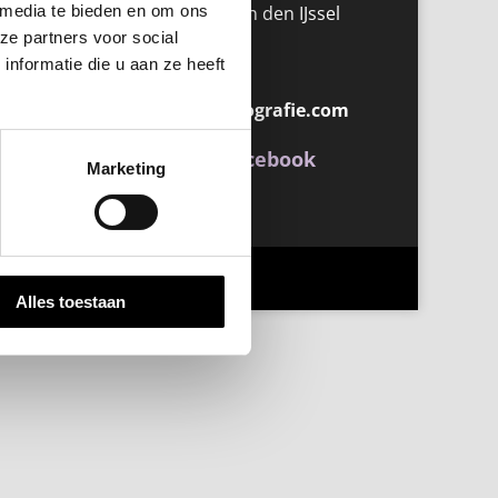
 media te bieden en om ons
2913 LJ Nieuwerkerk aan den IJssel
ze partners voor social
Nederland
nformatie die u aan ze heeft
Telefoon:
06-22499950
Email:
info@spaay-fotografie.com
Volg ons ook via Facebook
Marketing
Alles toestaan