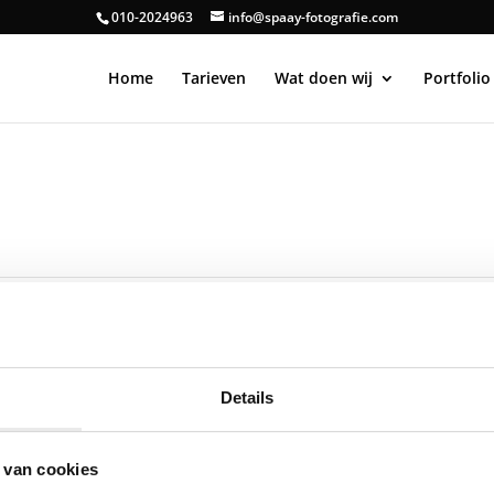
010-2024963
info@spaay-fotografie.com
Home
Tarieven
Wat doen wij
Portfolio
Details
Openingstijden
 van cookies
Wij werken op afspraak