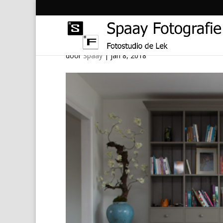
IMG_3762
door
Spaay
|
jan 8, 2018