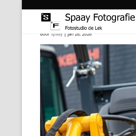
12
door
Spaay
|
jan 26, 2026