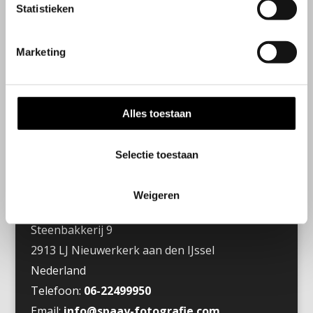
Statistieken
Marketing
Alles toestaan
Openingstijden
Selectie toestaan
Wij werken op afspraak
Weigeren
Contactgegevens
Steenbakkerij 9
2913 LJ Nieuwerkerk aan den IJssel
Nederland
Telefoon:
06-22499950
Email:
info@spaay-fotografie.com