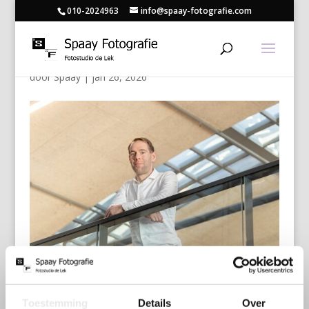
010-2024963
info@spaay-fotografie.com
14
door
Spaay
|
jan 26, 2026
Toestemming
Details
Over