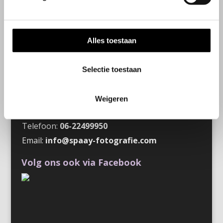
Openingstijden
Wij werken op afspraak
Alles toestaan
Contactgegevens
Selectie toestaan
Steenbakkerij 9
2913 LJ Nieuwerkerk aan den IJssel
Weigeren
Nederland
Telefoon:
06-22499950
Email:
info@spaay-fotografie.com
Volg ons ook via Facebook