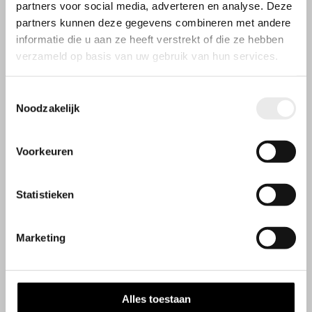
partners voor social media, adverteren en analyse. Deze
partners kunnen deze gegevens combineren met andere
informatie die u aan ze heeft verstrekt of die ze hebben
verzameld op basis van uw gebruik van hun services.
Toestemmingsselectie
Noodzakelijk
Voorkeuren
Statistieken
Openingstijden
Wij werken op afspraak
Marketing
Contactgegevens
Steenbakkerij 9
Alles toestaan
2913 LJ Nieuwerkerk aan den IJssel