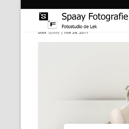
Huwelijk met schoene
door
Spaay
|
nov 24, 2017