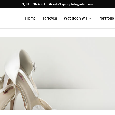
010-2024963
info@spaay-fotografie.com
n
Home
Tarieven
Wat doen wij
Portfolio